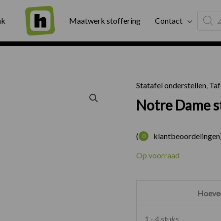
Produc
ng
Binnen twee werkdagen geleverd
Exter
ak
Maatwerk stoffering
Contact
search
Statafel onderstellen
,
Taf
Notre Da
Notre Dame st
(
klantbeoordelingen
0
Op voorraad
Hoevee
1 - 4 stuks