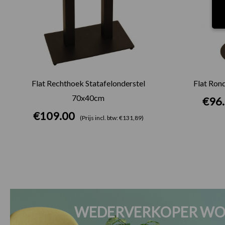
Flat Rechthoek Statafelonderstel
Flat Ron
70x40cm
€
96
€
109.00
(Prijs incl. btw: €131,89)
WEDERVERKOPER WO