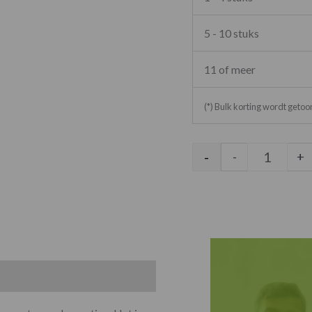
5 - 10 stuks
11 of meer
(*) Bulk korting wordt geto
-
-
+