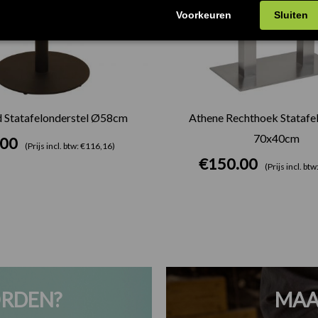
d Statafelonderstel Ø58cm
Athene Rechthoek Statafel
70x40cm
.00
(Prijs incl. btw: €116,16)
€
150.00
(Prijs incl. bt
RDEN?
MAA