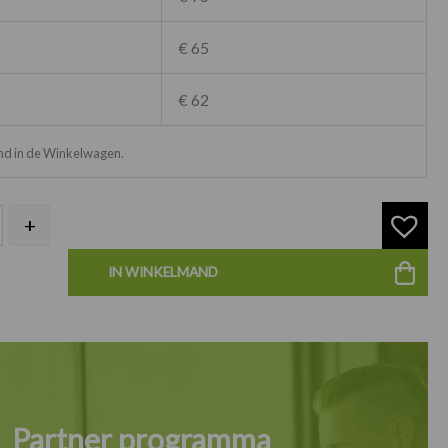
€ 65
€ 62
ond in de Winkelwagen.
+
IN WINKELMAND
Partner programma