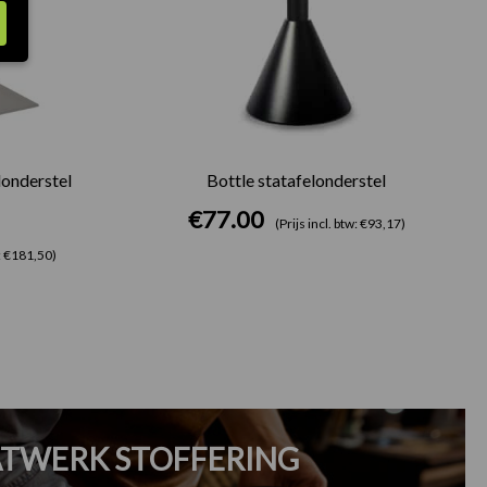
onderstel
Bottle statafelonderstel
€
77.00
(Prijs incl. btw: €93,17)
w: €181,50)
TWERK STOFFERING