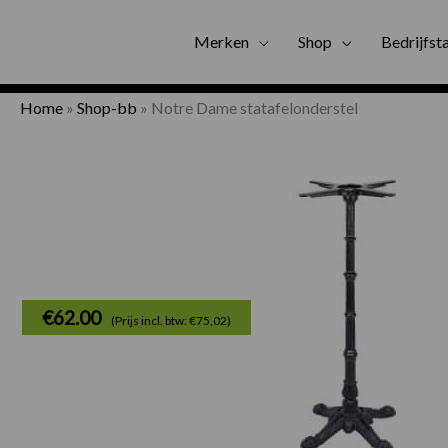
Gratis bezorgi
Merken
Shop
Bedrijfst
Home
»
Shop-bb
»
Notre Dame statafelonderstel
€
62.00
(Prijs incl. btw: €75,02)