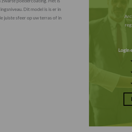
n zwarte poedercoating. Het is
ngsniveau. Dit model is is er in
Arc
 juiste sfeer op uw terras of in
reg
Login 