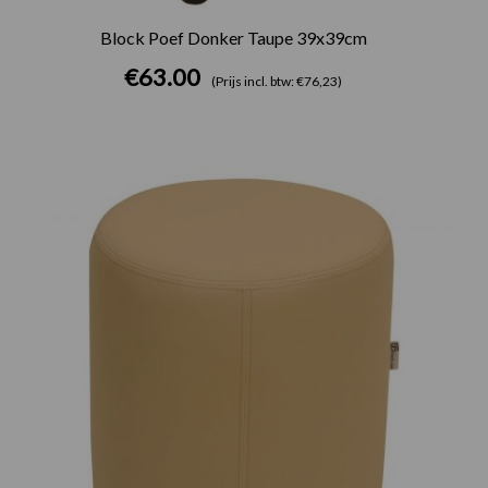
Block Poef Donker Taupe 39x39cm
€
63.00
(Prijs incl. btw: €76,23)