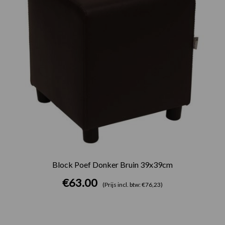
Block Poef Donker Bruin 39x39cm
€
63.00
(Prijs incl. btw: €76,23)