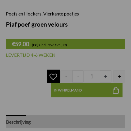
Poefs en Hockers
,
Vierkante poefjes
Piaf poef groen vel
Piaf poef groen velours
€
59.00
(Prijs incl. btw: €71,39)
LEVERTIJD 4-6 WEKEN
-
+
-
+
IN WINKELMAND
Beschrijving
Specificaties