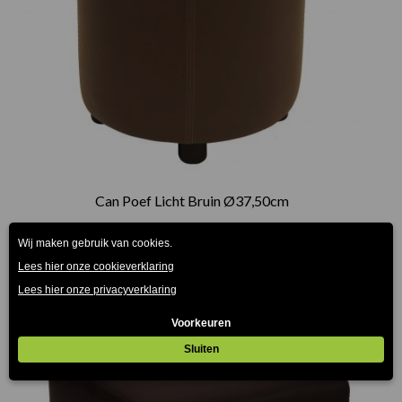
Can Poef Licht Bruin Ø37,50cm
€
45.00
(Prijs incl. btw: €54,45)