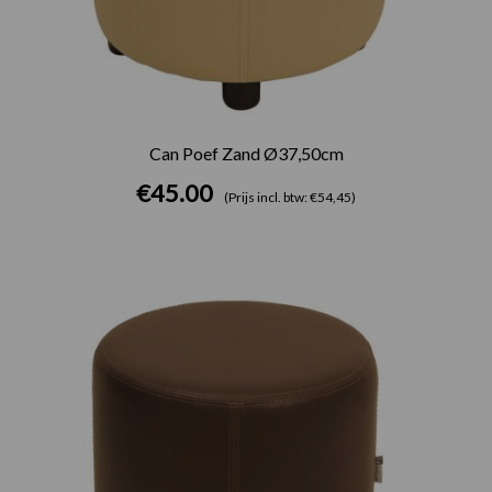
Can Poef Zand Ø37,50cm
€
45.00
(Prijs incl. btw: €54,45)