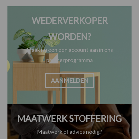
WEDERVERKOPER
WORDEN?
Maak nu een een account aan in ons
partnerprogramma
AANMELDEN
MAATWERK STOFFERING
Maatwerk of advies nodig?