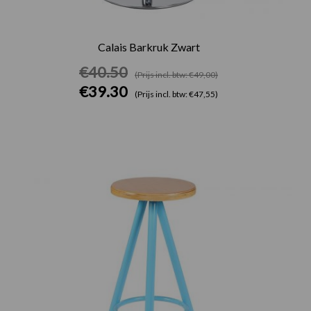
Calais Barkruk Zwart
€
40.50
(Prijs incl. btw: €49,00)
€
39.30
(Prijs incl. btw: €47,55)