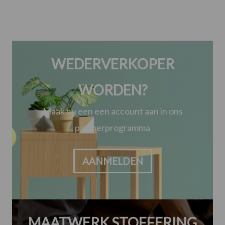
WEDERVERKOPER
WORDEN?
Maak nu een een account aan in ons
partnerprogramma
AANMELDEN
MAATWERK STOFFERING