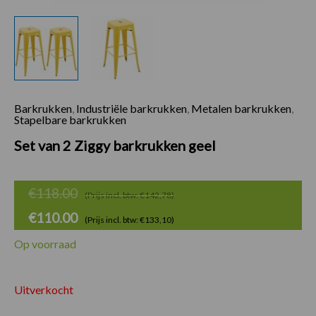
Barkrukken
,
Industriële barkrukken
,
Metalen barkrukken
,
Oorspronkelijke
Huidige
Stapelbare barkrukken
prijs
prijs
Set van 2 Ziggy barkrukken geel
was:
is:
€118.00.
€110.00.
€
118.00
(Prijs incl. btw: €142,78)
€
110.00
(Prijs incl. btw: €133,10)
Op voorraad
Uitverkocht