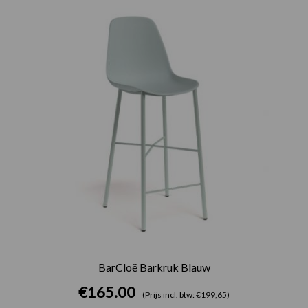
BarCloë Barkruk Blauw
€
165.00
(Prijs incl. btw: €199,65)