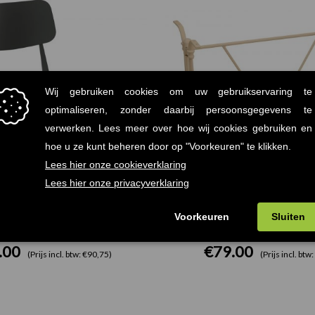
Terrasstoel Antraciet Grijs
Desi Dubbel Tafelonders
.00
€
79.00
(Prijs incl. btw: €90,75)
(Prijs incl. btw