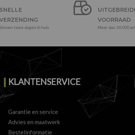
SNELLE
UITGEBREID
VERZENDING
VOORRAAD
Binnen twee dagen in huis
Meer dan 30.000 art
KLANTENSERVICE
Garantie en service
Advies en maatwerk
Bestelinformatie