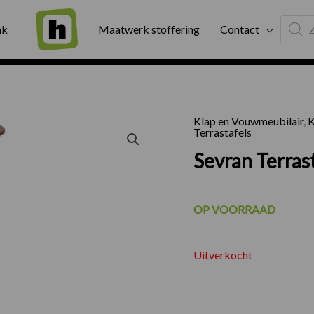
Produc
ng
Binnen twee werkdagen geleverd
Exter
ak
Maatwerk stoffering
Contact
search
Klap en Vouwmeubilair
,
K
Terrastafels
Sevran Terras
OP VOORRAAD
Uitverkocht