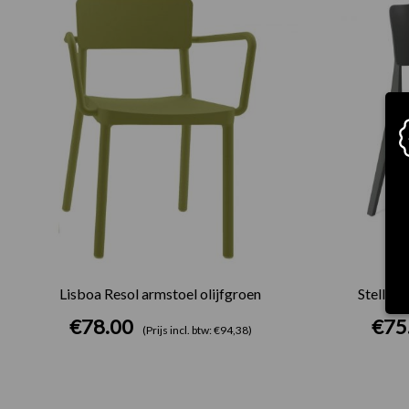
Lisboa Resol armstoel olijfgroen
Stellar 
€
78.00
€
75
(Prijs incl. btw: €94,38)