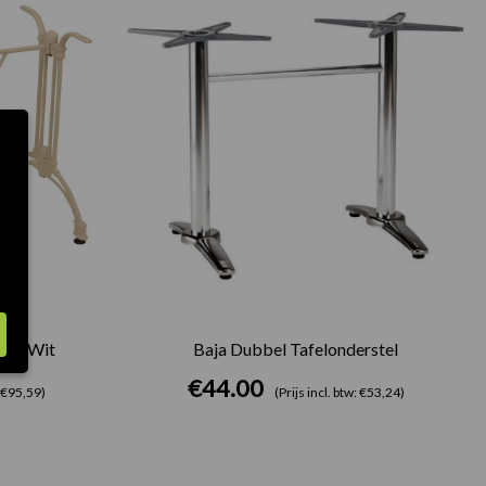
tel Wit
Baja Dubbel Tafelonderstel
€
44.00
: €95,59)
(Prijs incl. btw: €53,24)