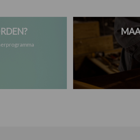
RDEN?
MAA
tnerprogramma