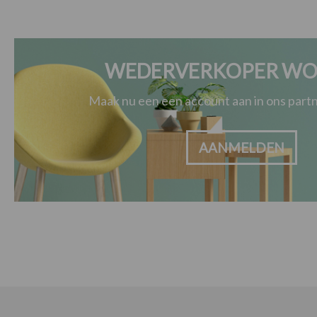
WEDERVERKOPER WO
Maak nu een een account aan in ons par
AANMELDEN