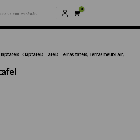
ts
ne voorraad
Scherpste prijzen van NL
laptafels
,
Klaptafels
,
Tafels
,
Terras tafels
,
Terrasmeubilair
,
tafel