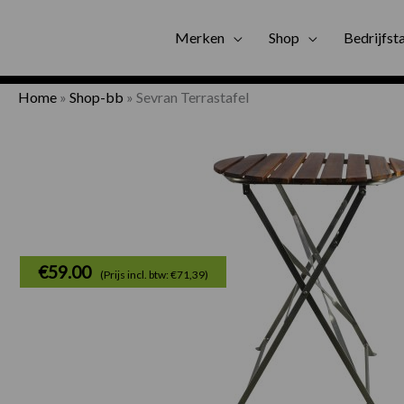
Gratis bezorgi
Merken
Shop
Bedrijfst
Home
»
Shop-bb
»
Sevran Terrastafel
€
59.00
(Prijs incl. btw: €71,39)