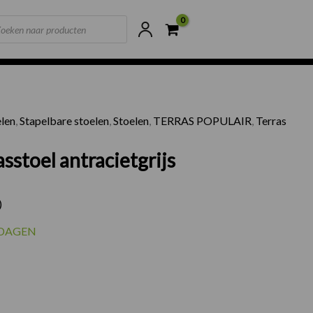
ts
ne voorraad
Scherpste prijzen van NL
elen
,
Stapelbare stoelen
,
Stoelen
,
TERRAS POPULAIR
,
Terras
sstoel antracietgrijs
)
KDAGEN