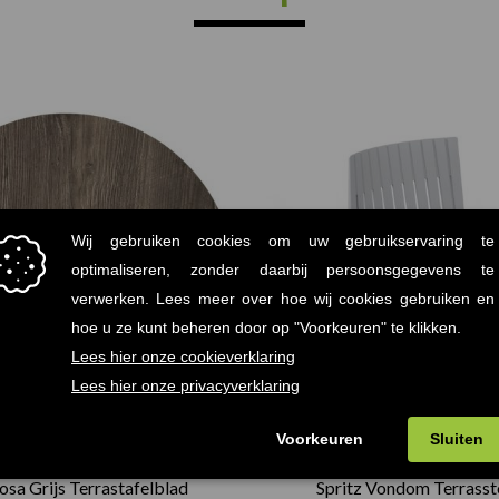
Prijsklasse:
€75.00
tot
€165.00
sa Grijs Terrastafelblad
Spritz Vondom Terrasst