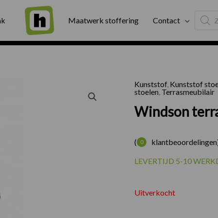
Produc
ng
Binnen twee werkdagen geleverd
Exter
ak
Maatwerk stoffering
Contact
search
Kunststof
,
Kunststof sto
stoelen
,
Terrasmeubilair
Windson terra
(
klantbeoordelingen
0
LEVERTIJD 5-10 WER
Uitverkocht