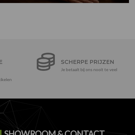
E
SCHERPE PRIJZEN
Je betaalt bij ons nooit te veel
ikelen
SHOWROOM & CONTACT