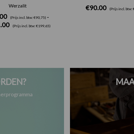
Werzalit
€
90.00
(Prijs incl. btw
.00
-
(Prijs incl. btw: €90,75)
.00
(Prijs incl. btw: €199,65)
RDEN?
MAA
tnerprogramma