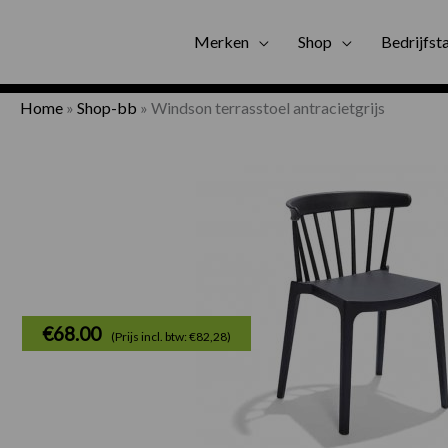
Gratis bezorgi
Merken
Shop
Bedrijfst
Home
»
Shop-bb
»
Windson terrasstoel antracietgrijs
€
68.00
(Prijs incl. btw: €82,28)