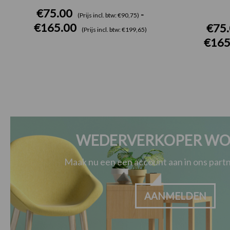
€
75.00
-
(Prijs incl. btw: €90,75)
€
165.00
€
75
(Prijs incl. btw: €199,65)
€
165
WEDERVERKOPER WO
Maak nu een een account aan in ons par
AANMELDEN