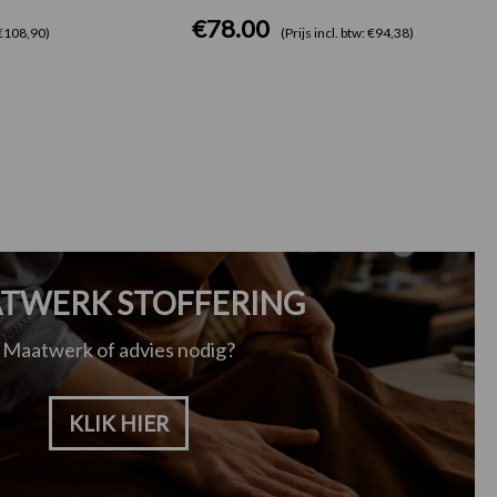
€
78.00
: €108,90)
(Prijs incl. btw: €94,38)
TWERK STOFFERING
Maatwerk of advies nodig?
KLIK HIER