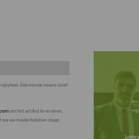
propyleen. Een mooie zware stoel
Arc
reg
room
om het artikel te ervaren.
dat we uw model hebben staan.
Login 