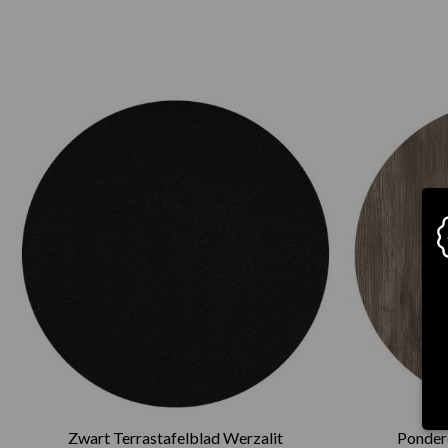
Prijsklasse:
€75.00
tot
€165.00
Zwart Terrastafelblad Werzalit
Pondero