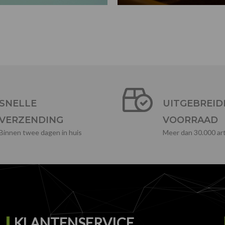
SNELLE
UITGEBREID
VERZENDING
VOORRAAD
Binnen twee dagen in huis
Meer dan 30.000 art
KLANTENSERVICE