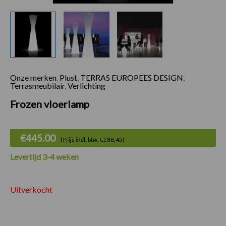
Onze merken
,
Plust
,
TERRAS EUROPEES DESIGN
,
Terrasmeubilair
,
Verlichting
Frozen vloerlamp
€
445.00
(Prijs incl. btw: €538,45)
Levertijd 3-4 weken
Uitverkocht