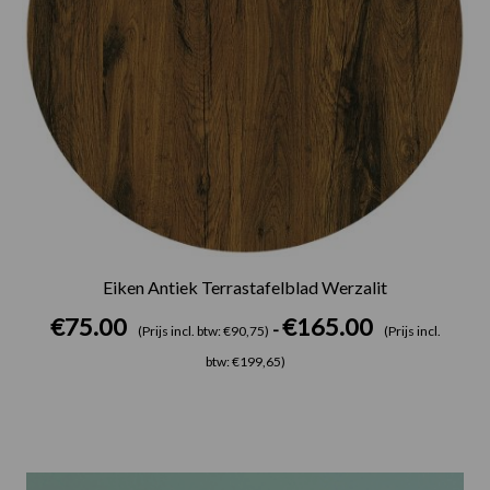
Eiken Antiek Terrastafelblad Werzalit
€
75.00
€
165.00
-
(Prijs incl. btw: €90,75)
(Prijs incl.
btw: €199,65)