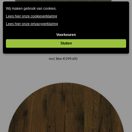
Puntinella Terrastafelblad Werzalit
€
75.00
€
165.00
-
(Prijs incl. btw: €90,75)
(Prijs
incl. btw: €199,65)
Prijsklasse:
€75.00
tot
€165.00