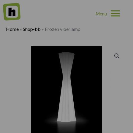
Hoo
Home
»
Shop-bb
»
Frozen vloerlamp