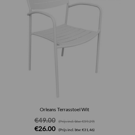
€49.00.
€26.00.
Orleans Terrasstoel Wit
€
49.00
(Prijs incl. btw: €59,29)
€
26.00
(Prijs incl. btw: €31,46)