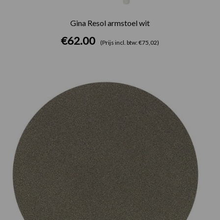
Gina Resol armstoel wit
€
62.00
(Prijs incl. btw: €75,02)
Prijsklasse:
€75.00
tot
€165.00