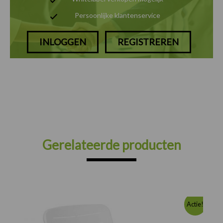
Persoonlijke klantenservice
INLOGGEN
REGISTREREN
Gerelateerde producten
Oorspronkelijke
Huidige
Actie!
prijs
prijs
was:
is: