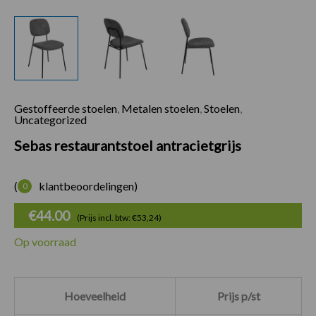
Gestoffeerde stoelen
,
Metalen stoelen
,
Stoelen
,
Sebas restaurantsto
Uncategorized
Sebas restaurantstoel antracietgrijs
(
klantbeoordelingen)
0
€
44.00
(Prijs incl. btw: €53,24)
Op voorraad
Hoeveelheid
Prijs p/st