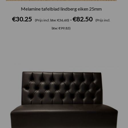
Melamine tafelblad lindberg eiken 25mm
€
30.25
€
82.50
-
(Prijs incl. btw: €36,60)
(Prijs incl.
btw: €99,83)