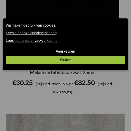
Melamine tafelblad zwart 25mm
€
30.25
€
82.50
-
(Prijs incl. btw: €36,60)
(Prijs incl.
btw: €99,83)
Prijsklasse:
€30.25
tot