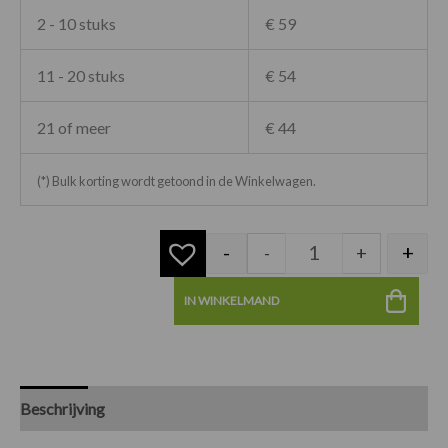
2 - 10 stuks
€ 59
11 - 20 stuks
€ 54
21 of meer
€ 44
(*) Bulk korting wordt getoond in de Winkelwagen.
-
+
-
+
IN WINKELMAND
Beschrijving
Specificaties
Beoordelingen (0)