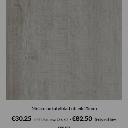
€82.50
Melamine tafelblad rib eik 25mm
€
30.25
€
82.50
-
(Prijs incl. btw: €36,60)
(Prijs incl. btw:
€99,83)