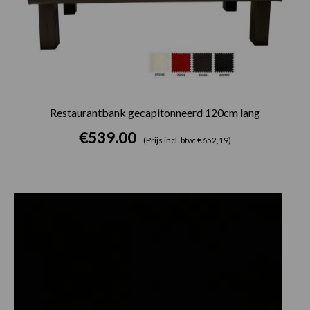
Restaurantbank gecapitonneerd 120cm lang
€
539.00
(Prijs incl. btw: €652,19)
Prijsklasse:
€30.25
tot
€82.50