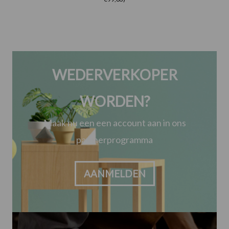
WEDERVERKOPER
WORDEN?
Maak nu een een account aan in ons
partnerprogramma
AANMELDEN