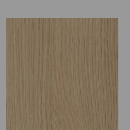
Prijsklasse:
€30.25
tot
€82.50