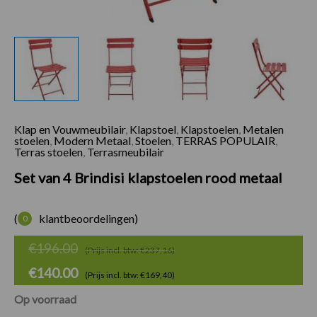
Klap en Vouwmeubilair
,
Klapstoel
,
Klapstoelen
,
Metalen
Set van 4 Brindisi 
Oorspronkelijke
Huidige
stoelen
,
Modern Metaal
,
Stoelen
,
TERRAS POPULAIR
,
Terras stoelen
,
Terrasmeubilair
prijs
prijs
Set van 4 Brindisi klapstoelen rood metaal
was:
is:
€196.00.
€140.00.
(
klantbeoordelingen)
0
€
196.00
(Prijs incl. btw: €237,16)
€
140.00
(Prijs incl. btw: €169,40)
Op voorraad