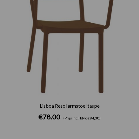
Lisboa Resol armstoel taupe
€
78.00
(Prijs incl. btw: €94,38)