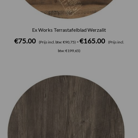
Ex Works Terrastafelblad Werzalit
€
75.00
€
165.00
-
(Prijs incl. btw: €90,75)
(Prijs incl.
btw: €199,65)
Prijsklasse:
€75.00
tot
€165.00