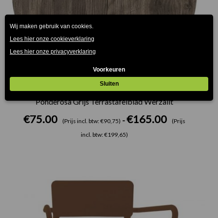
Ponderosa Grijs Terrastafelblad Werzalit
€
75.00
€
165.00
-
(Prijs incl. btw: €90,75)
(Prijs
incl. btw: €199,65)