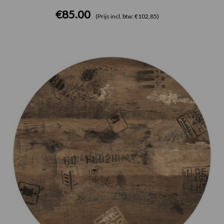
€
85.00
(Prijs incl. btw: €102,85)
Prijsklasse:
€75.00
tot
€165.00