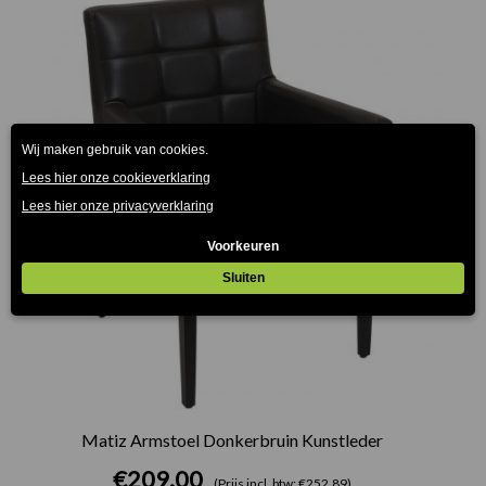
Matiz Armstoel Donkerbruin Kunstleder
€
209.00
(Prijs incl. btw: €252,89)