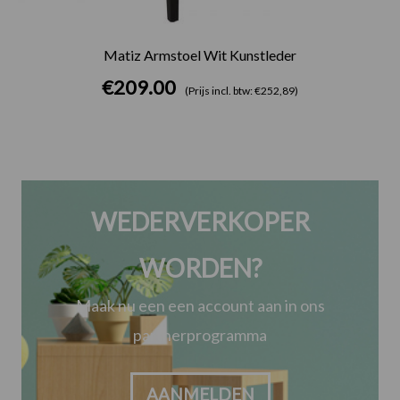
Matiz Armstoel Wit Kunstleder
€
209.00
(Prijs incl. btw: €252,89)
WEDERVERKOPER
WORDEN?
Maak nu een een account aan in ons
partnerprogramma
AANMELDEN