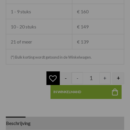
1 - 9 stuks
€ 160
10 - 20 stuks
€ 149
21 of meer
€ 139
(*) Bulk korting wordt getoond in de Winkelwagen.
-
+
-
+
IN WINKELMAND
Beschrijving
Specificaties
Beoordelingen (0)