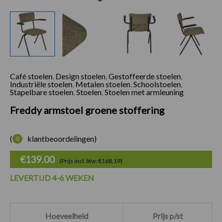
Café stoelen
,
Design stoelen
,
Gestoffeerde stoelen
,
Freddy armstoel gr
Industriële stoelen
,
Metalen stoelen
,
Schoolstoelen
,
Stapelbare stoelen
,
Stoelen
,
Stoelen met armleuning
Freddy armstoel groene stoffering
(
klantbeoordelingen)
0
€
139.00
(Prijs incl. btw: €168,19)
LEVERTIJD 4-6 WEKEN
Hoeveelheid
Prijs p/st